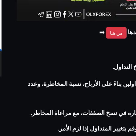
دها
➡️
من هنا
تداول‎.‎
اولين بناءً على الأرباح، نسبة ‏المخاطرة، وعدد
ماره في نسخ الصفقات، مع ‏مراعاة المخاطر‎.‎
م بتغيير المتداول إذا لزم ‏الأمر.‏