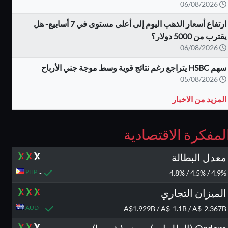
06/08/2026
ارتفاع أسعار الذهب اليوم إلى أعلى مستوى في 7 أسابيع- هل
يقترب من 5000 دولار؟
06/08/2026
سهم HSBC يتراجع رغم نتائج قوية وسط موجة جني الأرباح
05/08/2026
المزيد من الاخبار
لمفكرة الاقتصادية
معدل البطالة
PHP
-
4.9% / 4.5% / 4.8%
الميزان التجاري
AUD
-
A$1.929B / A$-1.1B / A$-2.367B