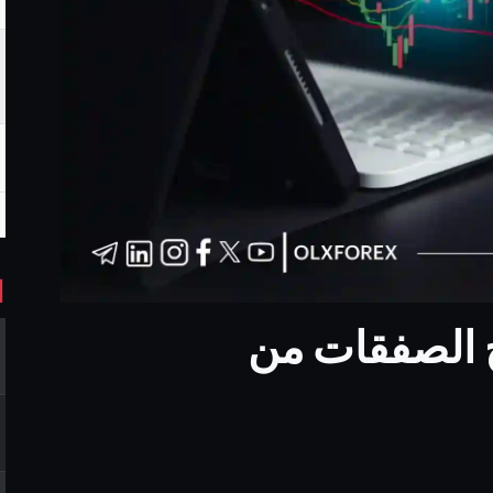
ا
خ الصفقات من