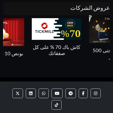
عروض الشركات
كاش باك 70 % على كل
بونص 30% حتى 500
صفقاتك
بونص 10 % على الايداع
ار