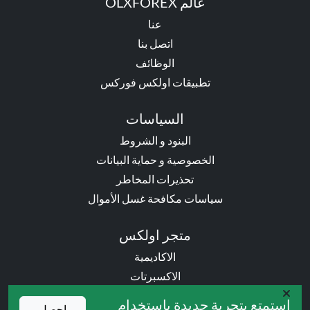
عالم OLXFOREX
عنا
اتصل بنا
الوظائف
تطبيقات اولكس فوركس
السياسات
البنود و الشروط
الخصوصية و حماية البيانات
تحذيرات المخاطر
سياسات مكافحة غسل الأموال
متجر اولكس
الاكاديمية
الاكسبرتات
المؤشرات
استمتع بتجربة جديدة باستخدام
احصل