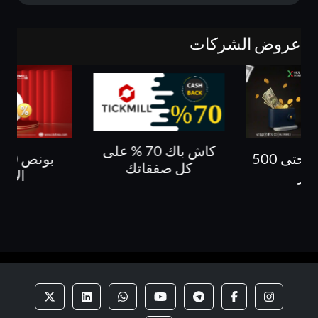
عروض الشركات
كاش باك 70 % على
بونص 30% حتى 500
ب
كل صفقاتك
لار
الايد