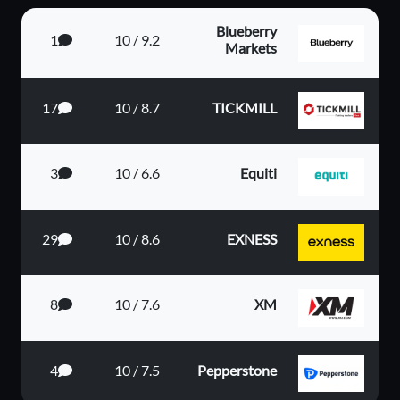
Blueberry
1
9.2 / 10
Markets
17
8.7 / 10
TICKMILL
3
6.6 / 10
Equiti
29
8.6 / 10
EXNESS
8
7.6 / 10
XM
4
7.5 / 10
Pepperstone