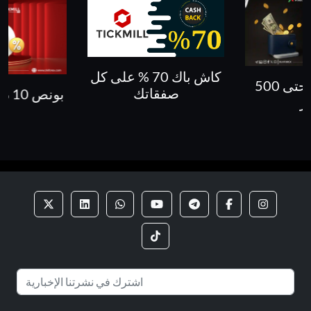
كاش باك 70 % على كل
بونص 30% حتى 500
صفقاتك
بونص 10 % على الايداع
ار