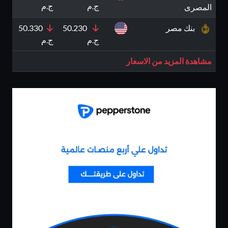
ج.م
ج.م
المصرى
بنك مصر
50.230
50.330
ج.م
ج.م
مشاهدة المزيد من الاسعار