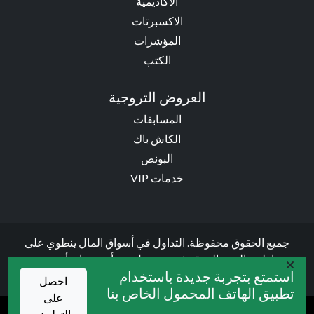
الاكاديمية
الاكسبرتات
المؤشرات
الكتب
العروض التروجية
المسابقات
الكاش باك
البونص
خدمات VIP
جميع الحقوق محفوظة. التداول في أسواق المال ينطوي على
مخاطر عالية، والموقع غير مسؤول عن أي خسائر أو محتوى
استمتع بتجربة جديدة باستخدام
إعلاني تابع لأطراف ثالثة. © 2026 لـ:
olxforex
احصل
تطبيق الهاتف المحمول الخاص بنا
على