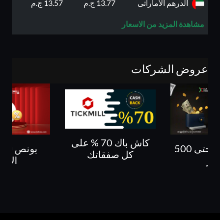
الدرهم الأماراتى
13.77 ج.م
13.57 ج.م
مشاهدة المزيد من الاسعار
عروض الشركات
كاش باك 70 % على
بونص 30% حتى 500
ب
كل صفقاتك
لار
الايد