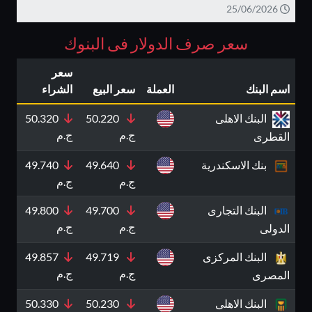
25/06/2026
سعر صرف الدولار فى البنوك
سعر
اسم البنك
العملة
سعر البيع
الشراء
البنك الاهلى
50.220
50.320
ج.م
ج.م
القطرى
بنك الاسكندرية
49.640
49.740
ج.م
ج.م
البنك التجارى
49.700
49.800
ج.م
ج.م
الدولى
البنك المركزى
49.719
49.857
ج.م
ج.م
المصرى
البنك الاهلى
50.230
50.330