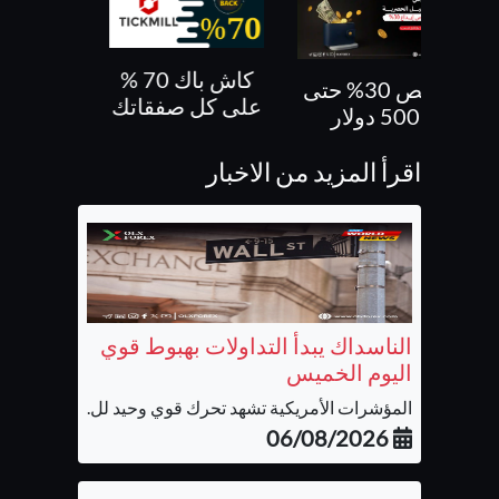
كاش باك 70 %
بونص 30% حتى
بونص 10 % ع
على كل صفقاتك
500 دولار
الايداع
اقرأ المزيد من الاخبار
الناسداك يبدأ التداولات بهبوط قوي
اليوم الخميس
المؤشرات الأمريكية تشهد تحرك قوي وحيد لل...
06/08/2026