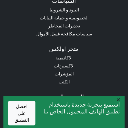
السياسات
البنود و الشروط
الخصوصية و حماية البيانات
تحذيرات المخاطر
سياسات مكافحة غسل الأموال
متجر اولكس
الاكاديمية
الاكسبرتات
المؤشرات
الكتب
العروض التروجية
استمتع بتجربة جديدة باستخدام
المسابقات
احصل
تطبيق الهاتف المحمول الخاص بنا
على
الكاش باك
التطبيق
البونص