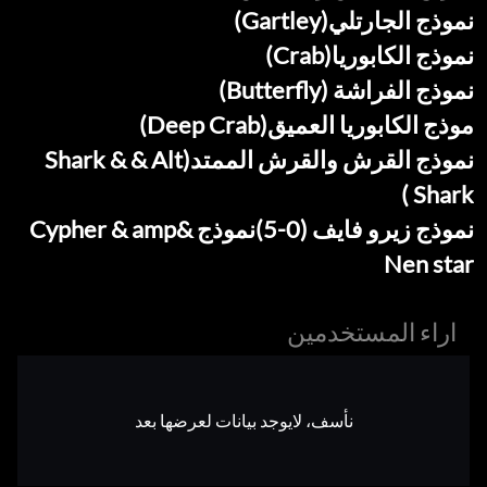
نموذج الجارتلي(Gartley)
نموذج الكابوريا(Crab)
نموذج الفراشة (Butterfly)
موذج الكابوريا العميق(Deep Crab)
نموذج القرش والقرش الممتد(Shark & & Alt
Shark )
نموذج زيرو فايف (0-5)نموذج Cypher & amp&
Nen star
اراء المستخدمين
نأسف، لايوجد بيانات لعرضها بعد