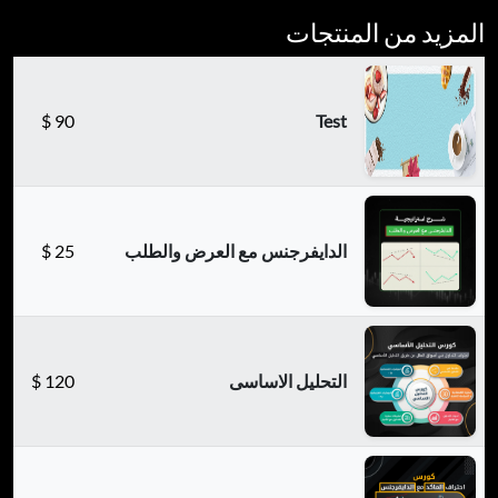
المزيد من المنتجات
$
90
Test
الدايفرجنس مع العرض والطلب
25
$
التحليل الاساسى
120
$