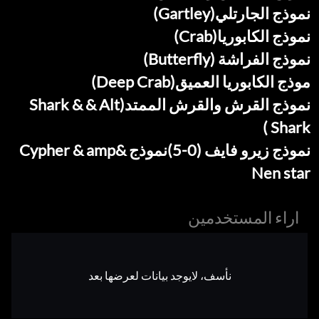
نموذج الجارتلي(Gartley)
نموذج الكابوريا(Crab)
نموذج الفراشة (Butterfly)
موذج الكابوريا العميق(Deep Crab)
نموذج القرش والقرش الممتد(Shark & & Alt
Shark )
نموذج زيرو فايف (0-5)نموذج Cypher & amp&
Nen star
اراء المستخدمين
نأسف، لايوجد بيانات لعرضها بعد