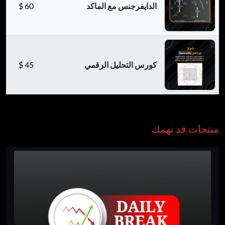
الدايفرجنس مع الماكد
60
$
كورس التحليل الرقمي
45
$
منتجات قد تهمك