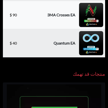
$
90
3MA Crosses EA
$
40
Quantum EA
منتجات قد تهمك