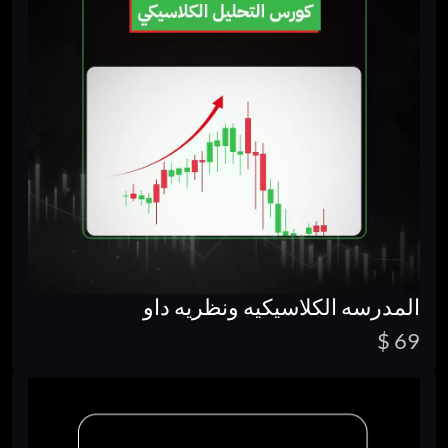
المدرسه الكلاسيكيه ونظريه داو
69 $