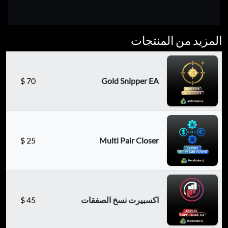
المزيد من المنتجات
$
70
Gold Snipper EA
$
25
Multi Pair Closer
اكسبيرت نسخ الصفقات
45
$