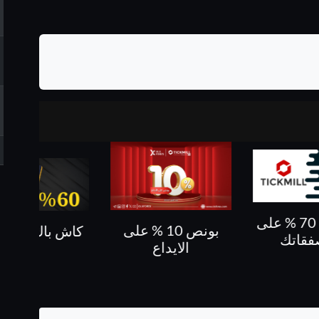
كاش باك يصل 
بونص 10 % على
كاش باك حتى 60%
80%
يداع