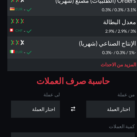
Orders (الطلبيات) مصنع (شهريا)
EUR
-
3.1% / 0.3% / 0.3%
معدل البطالة
CHF
-
3% / 2.9% / 2.9%
الإنتاج الصناعي (شهريا)
EUR
-
-1% / 0.3% / -0.3%
المزيد من الاحداث
حاسبة صرف العملات
من عملة
لى عملة
الى
بونص 100% على
بونص 30% حتى 500
الايداع
دولار
كمية العملات