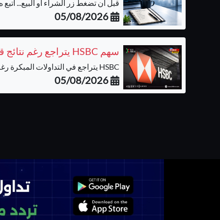
قبل أن تضغط زر الشراء أو البيع... اتبع ه..
05/08/2026
سهم HSBC يتراجع رغم نتائج قوية وسط موجة جني الأرباح
HSBC يتراجع في التداولات المبكرة رغم أرب...
05/08/2026