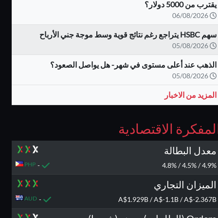
يقترب من 5000 دولار؟
06/08/2026
سهم HSBC يتراجع رغم نتائج قوية وسط موجة جني الأرباح
05/08/2026
الذهب عند أعلى مستوى في شهر- هل يواصل الصعود؟
05/08/2026
المزيد من الاخبار
لمفكرة الاقتصادية
معدل البطالة
PHP
-
4.9% / 4.5% / 4.8%
الميزان التجاري
AUD
-
A$1.929B / A$-1.1B / A$-2.367B