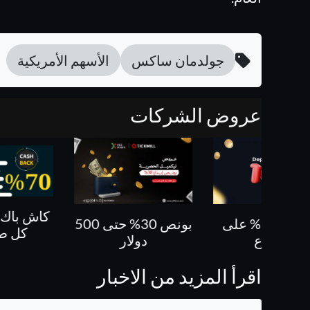
جولدمان ساكس
الأسهم الأمريكية
عروض الشركات
كاش باك 70 % على
بونص 30% حتى 500
كل صفقاتك
دولار
الا
اقرأ المزيد من الاخبار