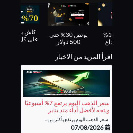
كاش باك 70 %
بونص 30% حتى
بونص 10 % ع
على كل صفقاتك
500 دولار
الايداع
اقرأ المزيد من الاخبار
سعر الذهب اليوم يرتفع 7% أسبوعيًا
ويتجه لأفضل أداء منذ يناير
سعر الذهب اليوم يرتفع بأكثر من...
07/08/2026