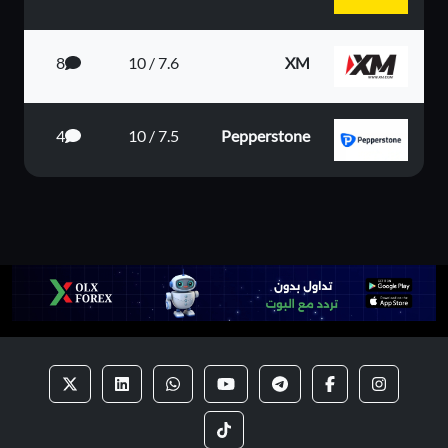
8
7.6 / 10
XM
4
7.5 / 10
Pepperstone