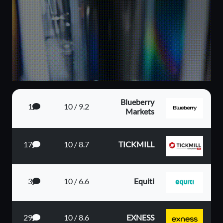
Blueberry
1
9.2 / 10
Markets
17
8.7 / 10
TICKMILL
3
6.6 / 10
Equiti
29
8.6 / 10
EXNESS