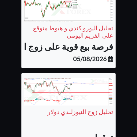
تحليل اليورو كندي و هبوط متوقع
على الفريم اليومي
فرصة بيع قوية على زوج اليورو كن
05/08/2026
تحليل زوج النيوزلندي دولار