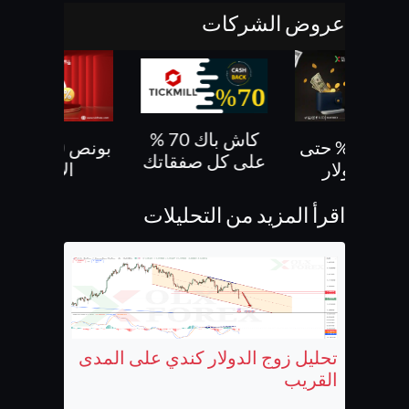
عروض الشركات
كاش باك 70 %
بونص 30% حتى
بونص 10 % ع
على كل صفقاتك
500 دولار
الايداع
اقرأ المزيد من التحليلات
تحليل زوج الدولار كندي على المدى
القريب