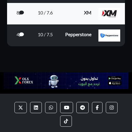
8
7.6 / 10
XM
4
7.5 / 10
Pepperstone