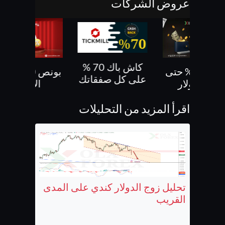
عروض الشركات
كاش باك 70 %
بونص 30% حتى
بونص 10 % ع
على كل صفقاتك
500 دولار
الايداع
اقرأ المزيد من التحليلات
تحليل زوج الدولار كندي على المدى
القريب