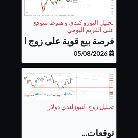
تحليل اليورو كندي و هبوط متوقع
على الفريم اليومي
فرصة بيع قوية على زوج اليورو كن
05/08/2026
تحليل زوج النيوزلندي دولار
توقعات...