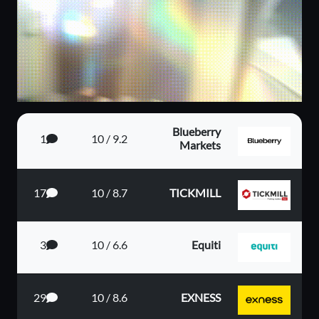
Blueberry
1
9.2 / 10
Markets
17
8.7 / 10
TICKMILL
3
6.6 / 10
Equiti
29
8.6 / 10
EXNESS