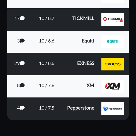
17
8.7 / 10
TICKMILL
3
6.6 / 10
Equiti
29
8.6 / 10
EXNESS
8
7.6 / 10
XM
4
7.5 / 10
Pepperstone