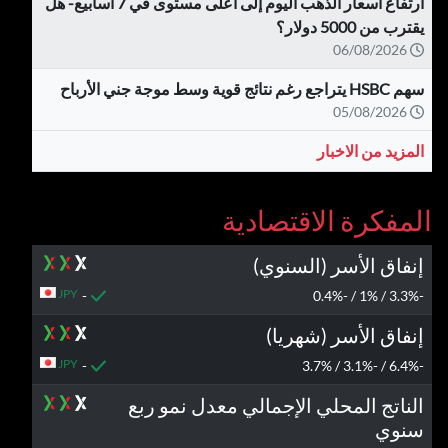
ارتفاع أسعار الذهب اليوم إلى أعلى مستوى في 7 أسابيع- هل
يقترب من 5000 دولار؟
06/08/2026
سهم HSBC يتراجع رغم نتائج قوية وسط موجة جني الأرباح
05/08/2026
المزيد من الاخبار
المفكرة الاقتصادية
إنفاق الأسر (السنوي)
JPY
-
-3.3% / 1% / -0.4%
إنفاق الأسر (شهريا)
JPY
-
-6.4% / -3.1% / 3.7%
الناتج المحلي الإجمالي معدل نمو ربع
سنوي