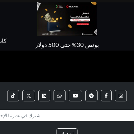
كاش باك 70 % على كل صفقاتك
اشترك