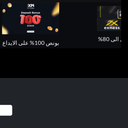
بونص 30% حتى 500 دولار