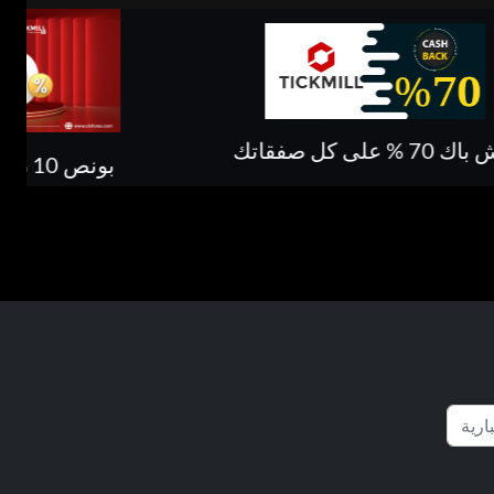
كاش باك حتى 
بونص 10 % على الايداع