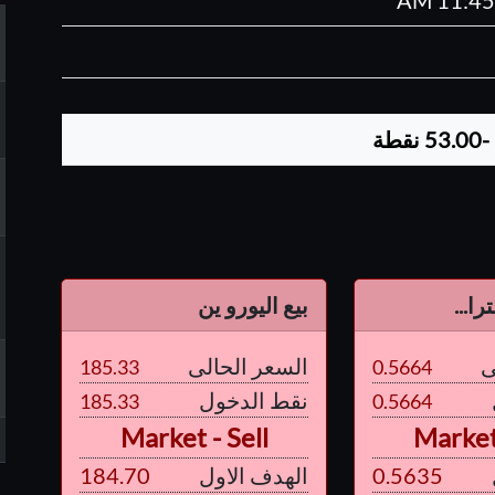
-53.00
نقطة
ا...
بيع اليورو ين
ى
السعر الحالى
185.33
0.5664
نقط الدخول
185.33
0.5664
Market - Sell
Market 
0.5635
الهدف الاول
184.70