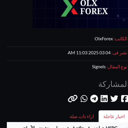
الكاتب:
OlxForex
نشر فى:
04 03 2025 11:03 AM
نوع المقال:
Signels
لمشاركة
اخبار عاجلة
اراء ذات صلة
سهم HSBC يتراجع رغم نتائج قوية وسط موجة جني الأرباح