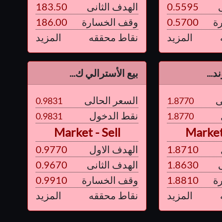
0.5595
الهدف الثانى
183.50
ة
0.5700
وقف الخسارة
186.00
المزيد
نقاط محققه
المزيد
د...
بيع الأسترالي ك...
ى
السعر الحالى
0.9831
1.8770
نقط الدخول
0.9831
1.8770
Market - Sell
Market 
1.8710
الهدف الاول
0.9770
1.8630
الهدف الثانى
0.9670
ة
1.8810
وقف الخسارة
0.9910
المزيد
نقاط محققه
المزيد