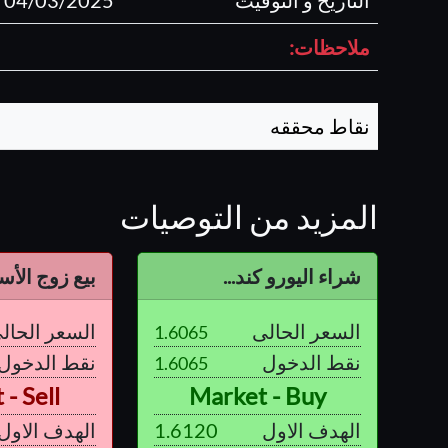
التاريخ و التوقيت
04/03/2025 11:45 AM
ملاحظات:
نقاط محققه
المزيد من التوصيات
شراء اليورو كند...
بيع زوج الأستر
السعر الحالى
السعر الحال
1.6065
نقط الدخول
نقط الدخول
1.6065
- Sell
Market - Buy
الهدف الاول
1.6120
الهدف الاول