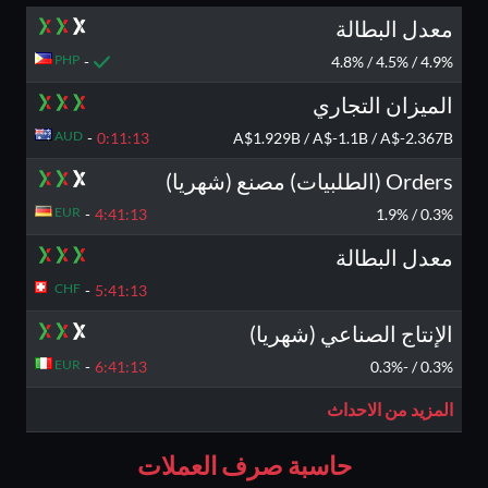
معدل البطالة
PHP
-
4.9% / 4.5% / 4.8%
الميزان التجاري
AUD
-
0:11:
12
A$1.929B / A$-1.1B / A$-2.367B
Orders (الطلبيات) مصنع (شهريا)
EUR
-
4:41:
12
0.3% / 1.9%
معدل البطالة
CHF
-
5:41:
12
الإنتاج الصناعي (شهريا)
EUR
-
6:41:
12
0.3% / -0.3%
المزيد من الاحداث
حاسبة صرف العملات