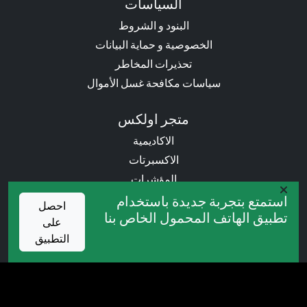
السياسات
البنود و الشروط
الخصوصية و حماية البيانات
تحذيرات المخاطر
سياسات مكافحة غسل الأموال
متجر اولكس
الاكاديمية
الاكسبرتات
المؤشرات
الكتب
استمتع بتجربة جديدة باستخدام
احصل
تطبيق الهاتف المحمول الخاص بنا
على
العروض التروجية
التطبيق
المسابقات
الكاش باك
البونص