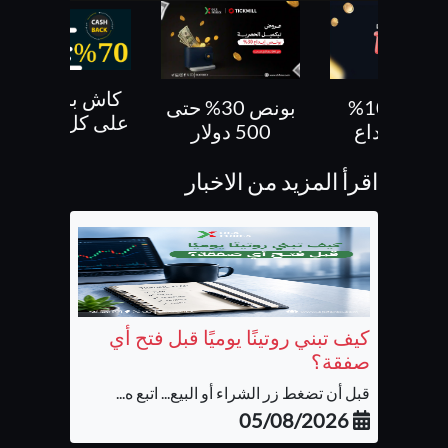
كاش باك 70 %
بونص 30% حتى
بونص 10 % ع
على كل صفقاتك
500 دولار
الايداع
اقرأ المزيد من الاخبار
كيف تبني روتينًا يوميًا قبل فتح أي
صفقة؟
قبل أن تضغط زر الشراء أو البيع... اتبع ه...
05/08/2026