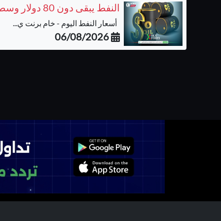
النفط يبقى دون 80 دولار وسط ترقب نتائج المفاوضات بشأن مضيق هرمز
أسعار النفط اليوم - خام برنت ي...
06/08/2026