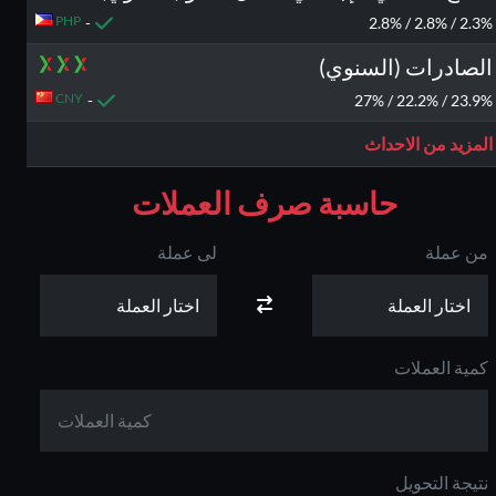
PHP
-
2.3% / 2.8% / 2.8%
الصادرات (السنوي)
CNY
-
23.9% / 22.2% / 27%
المزيد من الاحداث
حاسبة صرف العملات
من عملة
لى عملة
كاش باك يصل الى
بونص 100% على
80%
الايداع
كمية العملات
نتيجة التحويل