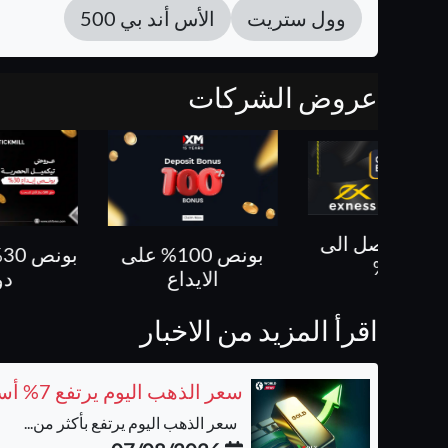
وول ستريت
الأس أند بي 500
عروض الشركات
بونص 100% على
بونص 30% حتى 500
كل ص
الايداع
دولار
اقرأ المزيد من الاخبار
سعر الذهب اليوم يرتفع 7% أسبوعيًا ويتجه لأفضل أداء منذ يناير
سعر الذهب اليوم يرتفع بأكثر من...