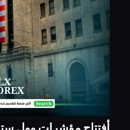
أفتتاح مؤشرات وول ستريت