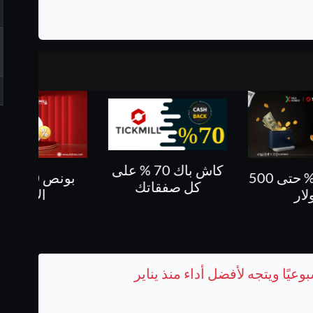
كاش باك 70 % على
بونص 10 % على
كاش باك حتى 60%
فقاتك
الايداع