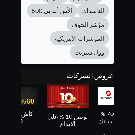
الناسداك
الأس أند بي 500
مؤشر الخوف
المؤشرات الأمريكية
وول ستريت
عروض الشركات
كاش باك 70 %
كاش باك حتى
بونص 10 % على
ى كل صفقاتك
60%
الايداع