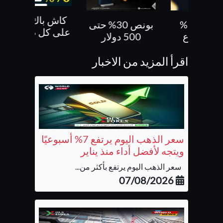
كاش باك 70 %
بونص 30% حتى
بونص 10 % ع
على كل صفقاتك
500 دولار
الايداع
اقرأ المزيد من الاخبار
سعر الذهب اليوم يرتفع 7% أسبوعيًا
ويتجه لأفضل أداء منذ يناير
سعر الذهب اليوم يرتفع بأكثر من...
07/08/2026