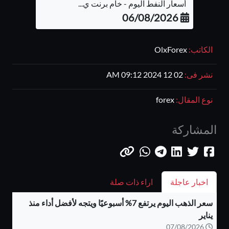
أسعار النفط اليوم - خام برنت ي...
06/08/2026
الكاتب:
OlxForex
نشر فى:
02 12 2024 09:12 AM
نوع المقال:
forex
المشاركة
اخبار عاجلة
اراء ذات صلة
سعر الذهب اليوم يرتفع 7% أسبوعيًا ويتجه لأفضل أداء منذ
يناير
07/08/2026