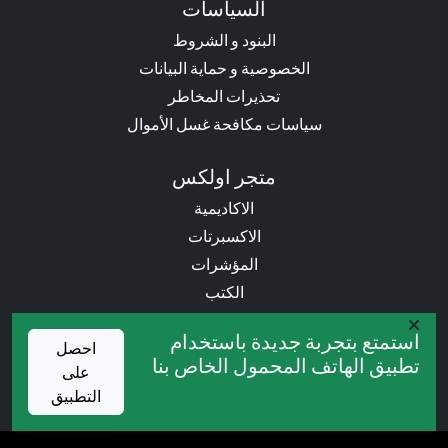
السياسات
البنود و الشروط
الخصوصية و حماية البيانات
تحذيرات المخاطر
سياسات مكافحة غسل الأموال
متجر اولكس
الاكاديمية
الاكسبرتات
المؤشرات
الكتب
استمتع بتجربة جديدة باستخدام
العروض التروجية
احصل
تطبيق الهاتف المحمول الخاص بنا
على
المسابقات
التطبيق
الكاش باك
البونص