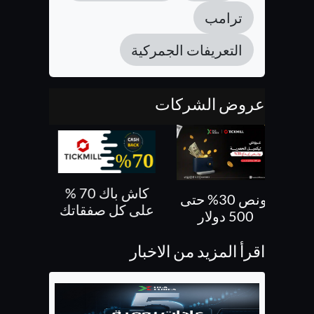
ترامب
التعريفات الجمركية
عروض الشركات
كاش باك 70 %
بونص 30% حتى
بونص 10 % ع
على كل صفقاتك
500 دولار
الايداع
اقرأ المزيد من الاخبار