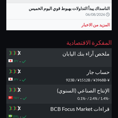
الناسداك يبدأ التداولات بهبوط قوي اليوم الخميس
06/08/2026
المزيد من الاخبار
المفكرة الاقتصادية
ملخص آراء بنك اليابان
JPY
-
حساب جار
JPY
-
¥-923B / ¥1512B / ¥3968B
الإنتاج الصناعي (السنوي)
TRY
-
-1.4% / 2.4% / -0.1%
قراءات BCB Focus Market
BRL
-