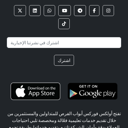
اشترك
تفتح أولكس فوركس أبواب الفرص للمتداولين والمستثمرين من
خلال تقديم خدمات تعليمية فعّالة ومخصصة تلبي احتياجات
العملاء بدقة وأمان. الشركة تلتزم بتقديم خدماتها بطريقة تجمع