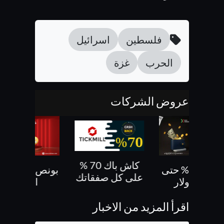
فلسطين
اسرائيل
الحرب
غزة
عروض الشركات
كاش باك 70 %
بونص 30% حتى
بونص 10 % ع
على كل صفقاتك
500 دولار
الايداع
اقرأ المزيد من الاخبار