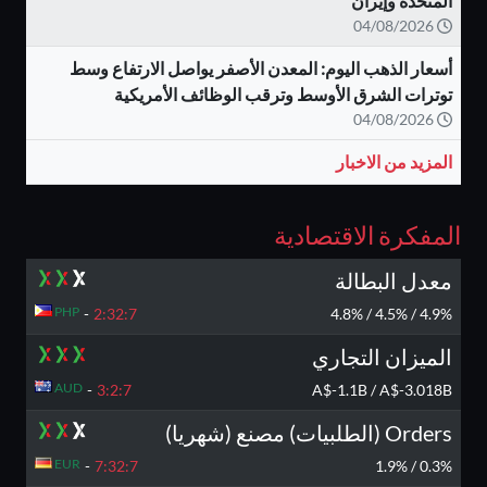
المتحدة وإيران
04/08/2026
أسعار الذهب اليوم: المعدن الأصفر يواصل الارتفاع وسط
توترات الشرق الأوسط وترقب الوظائف الأمريكية
04/08/2026
المزيد من الاخبار
المفكرة الاقتصادية
معدل البطالة
PHP
-
2:32:
6
4.9% / 4.5% / 4.8%
الميزان التجاري
AUD
-
3:2:
6
A$-1.1B / A$-3.018B
Orders (الطلبيات) مصنع (شهريا)
EUR
-
7:32:
6
0.3% / 1.9%