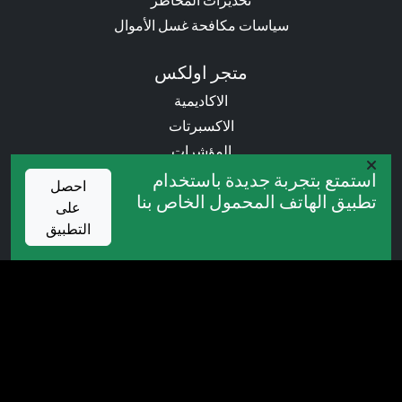
سياسات مكافحة غسل الأموال
متجر اولكس
الاكاديمية
الاكسبرتات
المؤشرات
الكتب
استمتع بتجربة جديدة باستخدام
احصل
تطبيق الهاتف المحمول الخاص بنا
على
العروض التروجية
التطبيق
المسابقات
الكاش باك
البونص
خدمات VIP