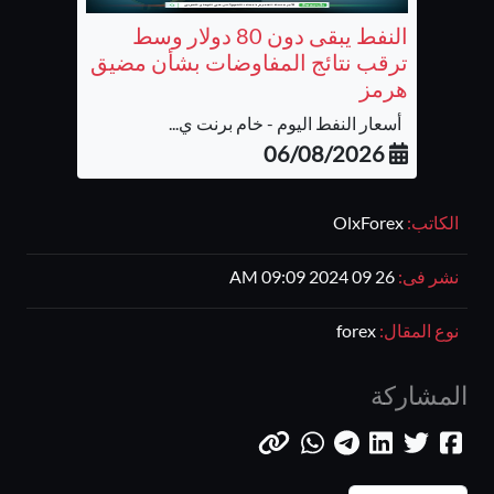
النفط يبقى دون 80 دولار وسط
ترقب نتائج المفاوضات بشأن مضيق
هرمز
أسعار النفط اليوم - خام برنت ي...
06/08/2026
الكاتب:
OlxForex
نشر فى:
26 09 2024 09:09 AM
نوع المقال:
forex
المشاركة