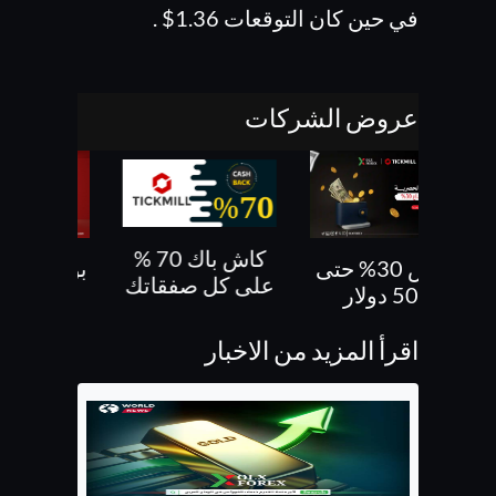
في حين كان التوقعات 1.36$ .
عروض الشركات
كاش باك 70 %
بونص 30% حتى
بونص 10 % ع
على كل صفقاتك
500 دولار
الايداع
اقرأ المزيد من الاخبار