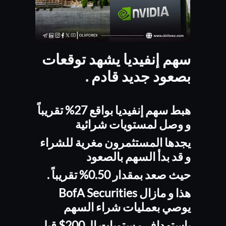
سهم إنفيديا يشهد توقعات
بصعود جديد قادم .
هبط سهم إنفيديا بواقع 27% تقريباً
و وصل لمستويات شرائية
يجدها المستثمرون مغرية للشراء
و قد بدأ السهم بالصعود
حيث صعد بمقدار 0.50% تقريباً .
هذا و مازال BofA Securities
يوصي بعمليات شراء السهم
بإستهداف مستويات ال200$ قبل