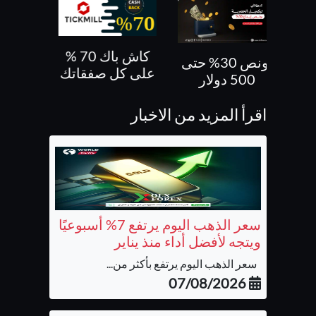
كاش باك 70 %
بونص 30% حتى
بونص 10 % ع
على كل صفقاتك
500 دولار
الايداع
اقرأ المزيد من الاخبار
سعر الذهب اليوم يرتفع 7% أسبوعيًا
ويتجه لأفضل أداء منذ يناير
سعر الذهب اليوم يرتفع بأكثر من...
07/08/2026