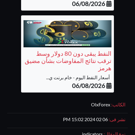
06/08/2026
النفط يبقى دون 80 دولار وسط
ترقب نتائج المفاوضات بشأن مضيق
هرمز
أسعار النفط اليوم - خام برنت ي...
06/08/2026
الكاتب:
OlxForex
نشر فى:
06 02 2024 15:02 PM
نوع المقال:
indicators