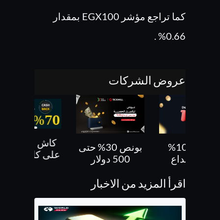
كما تراجع مؤشر EGX100 بمقدار
0.66% .
عروض الشركات
كاش باك 70 %
بونص 30% حتى
بونص 10 % ع
على كل صفقاتك
500 دولار
الايداع
اقرأ المزيد من الاخبار