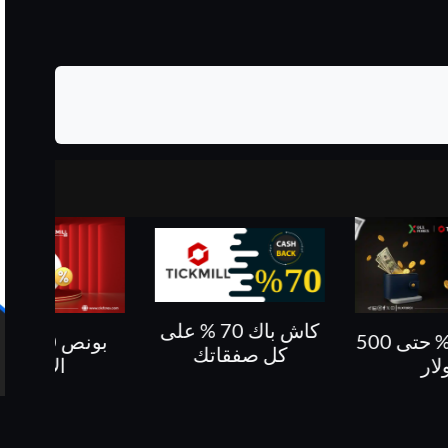
كاش باك 70 % على
بونص 10 % على
كاش باك حتى 60%
فقاتك
الايداع