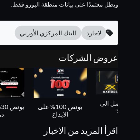
ويظل معتمدًا على بيانات منطقة اليورو فقط.
لاجارد
البنك المركزي الأوربي
عروض الشركات
بونص 100% على
بونص 30% حتى 500
كل ص
الايداع
دولار
اقرأ المزيد من الاخبار