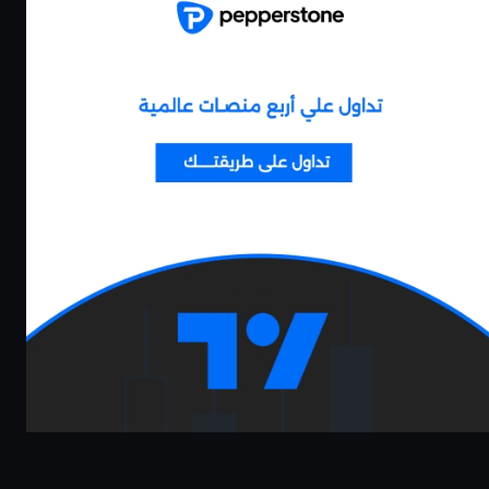
كاش باك يصل الى
بونص 100% على
80%
الايداع