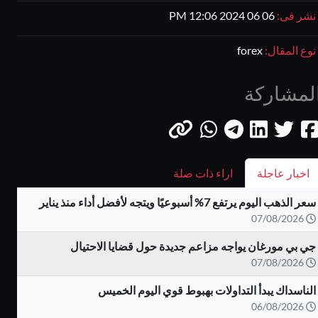
نشر فى:
06 06 2024 12:06 PM
نوع المقال:
forex
لمشاركة
اخبار عاجلة
اراء ذات صلة
سعر الذهب اليوم يرتفع 7% أسبوعيًا ويتجه لأفضل أداء منذ يناير
07/08/2026
جي بي مورغان يواجه مزاعم جديدة حول قضايا الاحتيال
07/08/2026
الناسداك يبدأ التداولات بهبوط قوي اليوم الخميس
06/08/2026