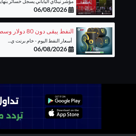
مؤشر نيكاي الياباني يسجل خسائر بنهاية 
06/08/2026
النفط يبقى دون 80 دولار وسط ترقب نتائج المفاوضات بشأن مضيق هرمز
أسعار النفط اليوم - خام برنت ي...
06/08/2026