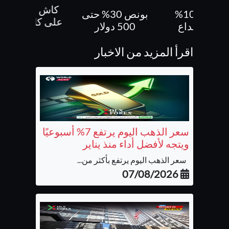
كاش باك 70 %
بونص 30% حتى
بونص 10 % ع
على كل صفقاتك
500 دولار
الايداع
اقرأ المزيد من الاخبار
سعر الذهب اليوم يرتفع 7% أسبوعيًا
ويتجه لأفضل أداء منذ يناير
سعر الذهب اليوم يرتفع بأكثر من...
07/08/2026