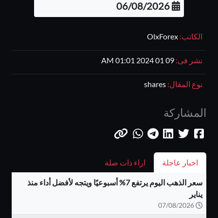
06/08/2026
الكاتب:
OlxForex
نشر فى:
09 01 2024 01:01 AM
نوع المقال:
shares
المشاركة
اخبار عاجلة
اراء ذات صلة
سعر الذهب اليوم يرتفع 7% أسبوعيًا ويتجه لأفضل أداء منذ
يناير
07/08/2026