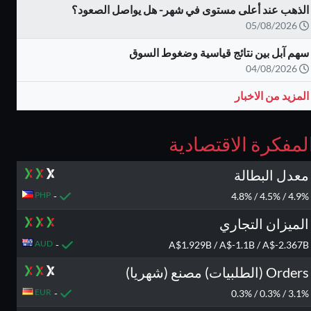
الذهب عند أعلى مستوى في شهر- هل يواصل الصعود؟
05/08/2026
سهم آبل بين نتائج قياسية وضغوط السوق
04/08/2026
المزيد من الاخبار
لمفكرة الاقتصادية
معدل البطالة
PHP
-
4.9% / 4.5% / 4.8%
الميزان التجاري
AUD
-
A$1.929B / A$-1.1B / A$-2.367B
Orders (الطلبيات) مصنع (شهريا)
EUR
-
3.1% / 0.3% / 0.3%