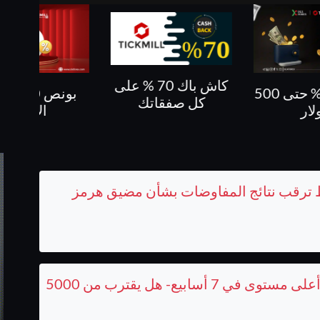
كاش باك 70 % على
بونص 10 % على
كاش باك حتى 60%
فقاتك
الايداع
ارتفاع أسعار الذهب اليوم إلى أعلى مستوى في 7 أسابيع- هل يقترب من 5000