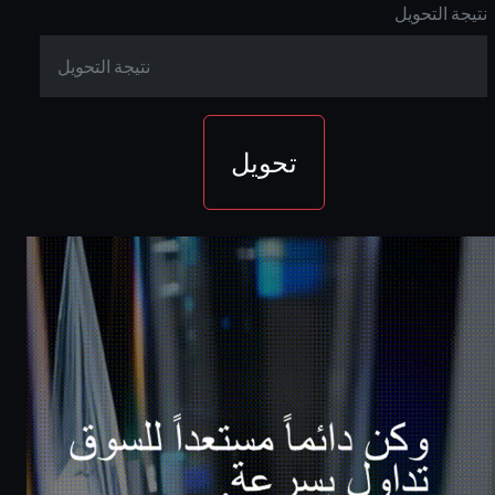
نتيجة التحويل
كاش باك يصل الى
بونص 100% على
80%
تحويل
الايداع