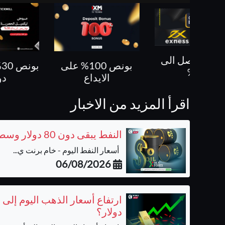
بونص 100% على
بونص 30% حتى 500
كل ص
الايداع
دولار
اقرأ المزيد من الاخبار
النفط يبقى دون 80 دولار وسط ترقب نتائج المفاوضات بشأن مضيق هرمز
أسعار النفط اليوم - خام برنت ي...
06/08/2026
دولار؟