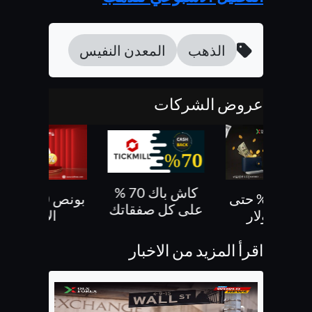
الذهب
المعدن النفيس
عروض الشركات
كاش باك 70 %
بونص 30% حتى
بونص 10 % ع
على كل صفقاتك
500 دولار
الايداع
اقرأ المزيد من الاخبار