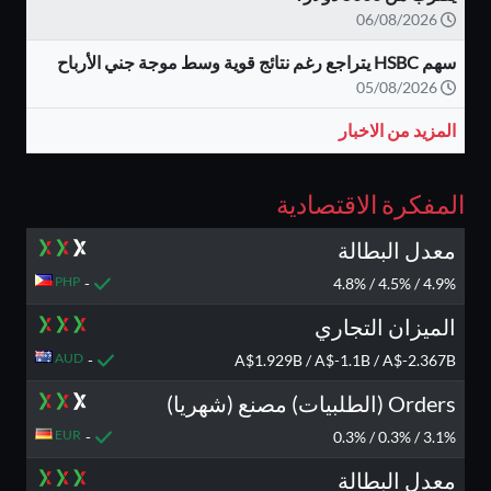
06/08/2026
سهم HSBC يتراجع رغم نتائج قوية وسط موجة جني الأرباح
05/08/2026
المزيد من الاخبار
المفكرة الاقتصادية
معدل البطالة
PHP
-
4.9% / 4.5% / 4.8%
الميزان التجاري
AUD
-
A$1.929B / A$-1.1B / A$-2.367B
Orders (الطلبيات) مصنع (شهريا)
EUR
-
3.1% / 0.3% / 0.3%
معدل البطالة