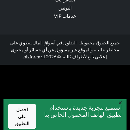
البونص
خدمات VIP
جميع الحقوق محفوظة. التداول في أسواق المال ينطوي على
مخاطر عالية، والموقع غير مسؤول عن أي خسائر أو محتوى
إعلاني تابع لأطراف ثالثة. © 2026 لـ:
olxforex
استمتع بتجربة جديدة باستخدام
احصل
تطبيق الهاتف المحمول الخاص بنا
على
التطبيق