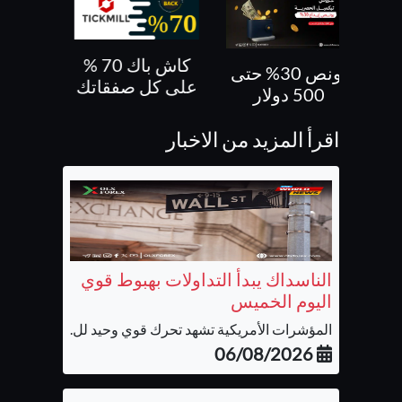
كاش باك 70 %
بونص 30% حتى
بونص 10 % ع
على كل صفقاتك
500 دولار
الايداع
اقرأ المزيد من الاخبار
الناسداك يبدأ التداولات بهبوط قوي
اليوم الخميس
المؤشرات الأمريكية تشهد تحرك قوي وحيد لل...
06/08/2026