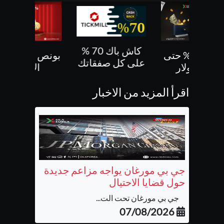
كاش باك 70 %
بونص 30% حتى
بونص 10 % ع
على كل صفقاتك
500 دولار
الايداع
اقرأ المزيد من الاخبار
جي بي مورغان يواجه مزاعم جديدة
حول قضايا الاحتيال
جي بي مورغان تحت الت...
07/08/2026