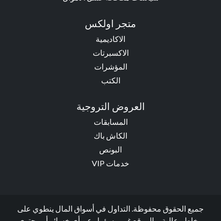
متجر اولكس
الاكاديمية
الاكسبرتات
المؤشرات
الكتب
العروض التروجية
المسابقات
الكاش باك
البونص
خدمات VIP
جميع الحقوق محفوظة. التداول في أسواق المال ينطوي على
مخاطر عالية، والموقع غير مسؤول عن أي خسائر أو محتوى