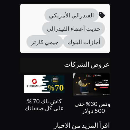
الفيدرالي الأمريكي
حديث أعضاء الفيدرالي
أجازات البنوك
جيمي كارتر
عروض الشركات
كاش باك 70 %
بونص 30% حتى
بونص 10 % ع
على كل صفقاتك
500 دولار
الايداع
اقرأ المزيد من الاخبار