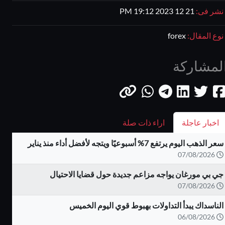
نشر فى:
21 12 2023 19:12 PM
نوع المقال:
forex
لمشاركة
اخبار عاجلة
اراء ذات صلة
سعر الذهب اليوم يرتفع 7% أسبوعيًا ويتجه لأفضل أداء منذ يناير
07/08/2026
جي بي مورغان يواجه مزاعم جديدة حول قضايا الاحتيال
07/08/2026
الناسداك يبدأ التداولات بهبوط قوي اليوم الخميس
06/08/2026