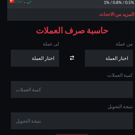
CNY
-
0.5% / 0.8% / 1%
المزيد من الاحداث
حاسبة صرف العملات
من عملة
لى عملة
كمية العملات
نتيجة التحويل
كاش باك 70 % على
بونص 30% حتى 500
بونص 10 % على