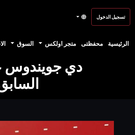
تسجيل الدخول
الرئيسية
محفظتى
متجر اولكس
السوق
الا
دي جويندوس عض
السابق 