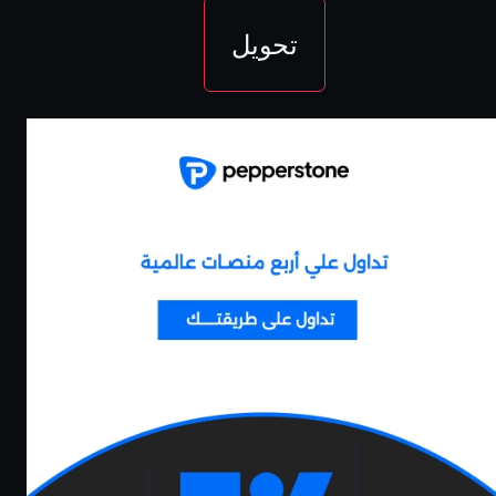
كل صفقاتك
الايداع
تحويل