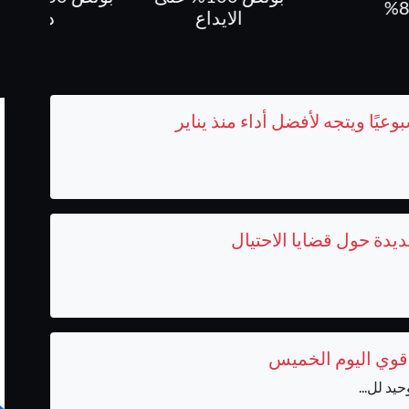
8
الايداع
دولار
دة حول قضايا الاحتيال
 قوي اليوم الخميس
د لل...