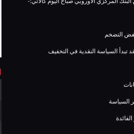
نك المركزي الأوروبي صباح اليوم كالأتي:-
 خفض التضخم
ا
انات
ير السياسة
لفائدة