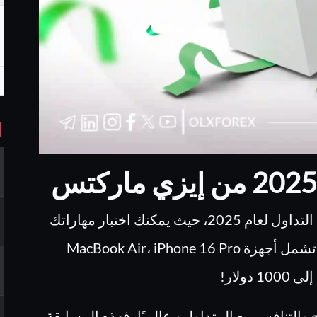
ا
أطلقت إيزي ماركتس واحدة من أكبر مسابقات التداول لعام 2025، حيث يمكنك اختبار مهاراتك
في الأسواق المالية والمنافسة على جوائز قيّمة تشمل أجهزة MacBook Air، iPhone 16 Pro
والتنافس مع المتداولين عالميًا، فهذه المسابقة