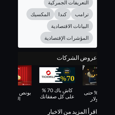
التعريفات الجمركية
ترامب
كندا
المكسيك
البيانات الاقتصادية
المؤشرات الإقتصادية
عروض الشركات
كاش باك 70 %
بونص 30% حتى
بونص 10 % ع
على كل صفقاتك
500 دولار
الايداع
اقرأ المزيد من الاخبار