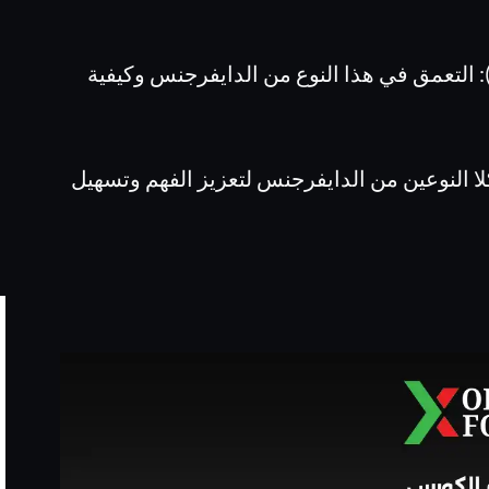
رح الدايفرجنس الخفي (Hidden Divergence): التعمق في هذا النوع من الدايفرجنس وكيفية
ا النوعين من الدايفرجنس لتعزيز الفهم وتسهيل