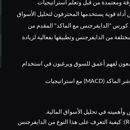
فة ومعتمدة من قبل وتعلم استراتيجيات
 أداة قوية يستخدمها المحترفون لتحليل الأسواق
ل كورس "الدايفرجنس مع الماكد" المقدم من
ع المختلفة من الدايفرجنس وتطبيقها بفعالية لزيادة
سعون لفهم أعمق للسوق ويرغبون في استخدام
يُركز هذا الكورس على تعليم كيفية استخدام مؤشر الماكد (MACD) مع استراتيجيات
أهميته في تحليل الأسواق المالية.
شرح الدايفرجنس المنتظم (Regular Divergence): كيفية التعرف على هذا النوع من الدايفرجنس