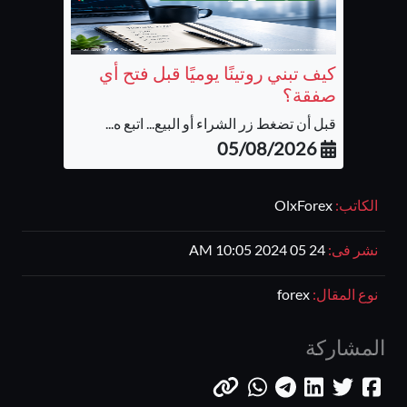
كيف تبني روتينًا يوميًا قبل فتح أي
صفقة؟
قبل أن تضغط زر الشراء أو البيع... اتبع ه...
05/08/2026
الكاتب:
OlxForex
نشر فى:
24 05 2024 10:05 AM
نوع المقال:
forex
المشاركة