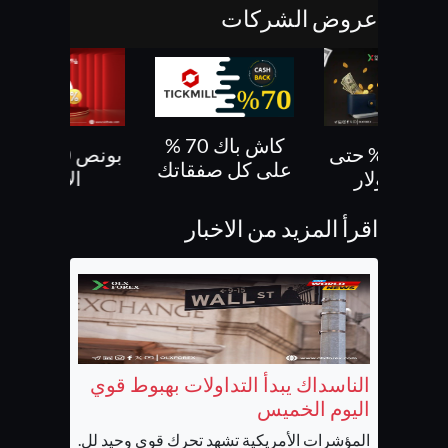
عروض الشركات
كاش باك 70 %
بونص 30% حتى
بونص 10 % ع
على كل صفقاتك
500 دولار
الايداع
اقرأ المزيد من الاخبار
الناسداك يبدأ التداولات بهبوط قوي
اليوم الخميس
المؤشرات الأمريكية تشهد تحرك قوي وحيد لل...