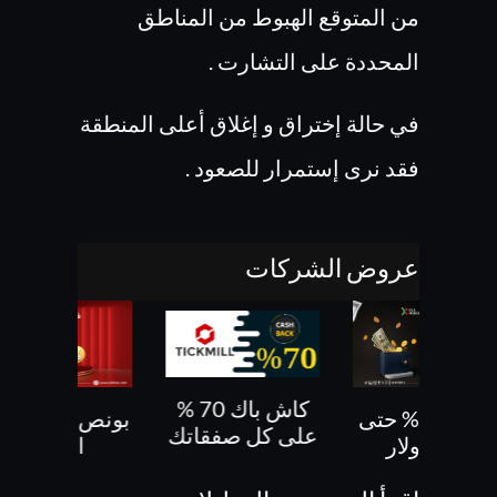
من المتوقع الهبوط من المناطق
المحددة على التشارت .
في حالة إختراق و إغلاق أعلى المنطقة
فقد نرى إستمرار للصعود .
عروض الشركات
كاش باك 70 %
بونص 30% حتى
بونص 10 % ع
على كل صفقاتك
500 دولار
الايداع