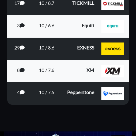
17
8.7 / 10
TICKMILL
3
6.6 / 10
Equiti
29
8.6 / 10
EXNESS
8
7.6 / 10
XM
4
7.5 / 10
Pepperstone