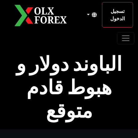
تسجيل
الدخول
الباوند دولار و
هبوط قادم
متوقع