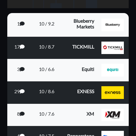
Blueberry
1
9.2 / 10
Markets
17
8.7 / 10
TICKMILL
3
6.6 / 10
Equiti
29
8.6 / 10
EXNESS
8
7.6 / 10
XM
4
7.5 / 10
Pepperstone