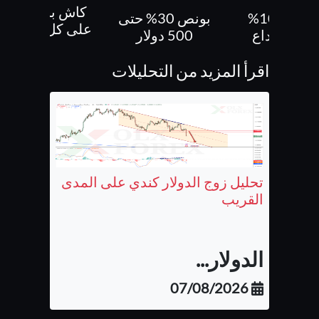
كاش باك 70 %
بونص 30% حتى
بونص 10 % ع
على كل صفقاتك
500 دولار
الايداع
اقرأ المزيد من التحليلات
تحليل زوج الدولار كندي على المدى
القريب
الدولار...
07/08/2026