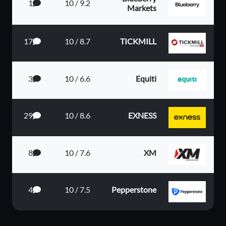
1
9.2 / 10
Markets
17
8.7 / 10
TICKMILL
3
6.6 / 10
Equiti
29
8.6 / 10
EXNESS
8
7.6 / 10
XM
4
7.5 / 10
Pepperstone