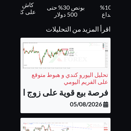
كاش باك 70 %
بونص 30% حتى
بونص 10 % ع
على كل صفقاتك
500 دولار
الايداع
اقرأ المزيد من التحليلات
تحليل اليورو كندي و هبوط متوقع
على الفريم اليومي
فرصة بيع قوية على زوج اليورو كن
05/08/2026