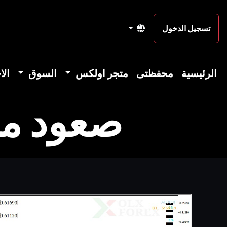
تسجيل الدخول
الرئيسية
محفظتى
متجر اولكس
السوق
الا
صعود مت