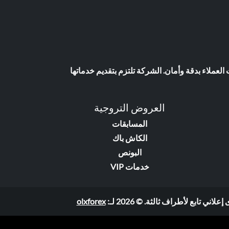
عملاء بدقة وأمان. الشركة تلتزم بتقديم خدماتها
العروض التروجية
المسابقات
الكاش باك
البونص
خدمات VIP
ابع لأطراف ثالثة. © 2026 لـ:
olxforex