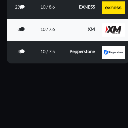
29
8.6 / 10
EXNESS
8
7.6 / 10
XM
ى البعيد
4
7.5 / 10
Pepperstone
دى المت...