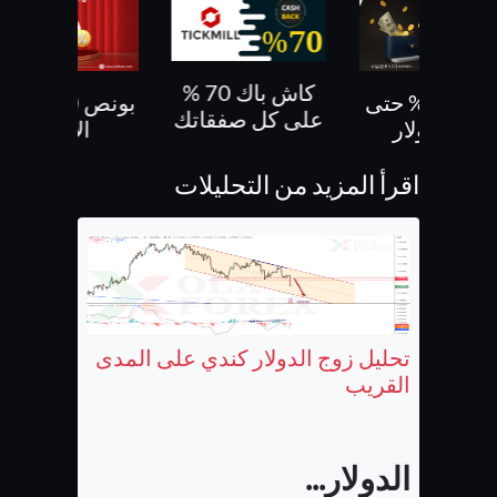
كاش باك 70 %
بونص 30% حتى
بونص 10 % ع
على كل صفقاتك
500 دولار
الايداع
اقرأ المزيد من التحليلات
تحليل زوج الدولار كندي على المدى
القريب
الدولار...