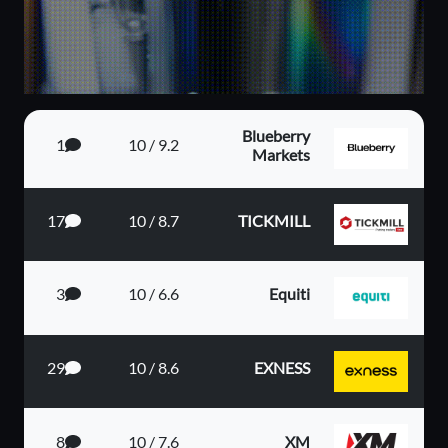
Blueberry
1
9.2 / 10
Markets
17
8.7 / 10
TICKMILL
3
6.6 / 10
Equiti
29
8.6 / 10
EXNESS
8
7.6 / 10
XM