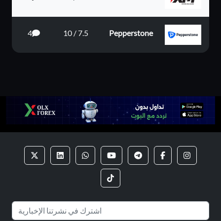
4
7.5 / 10
Pepperstone