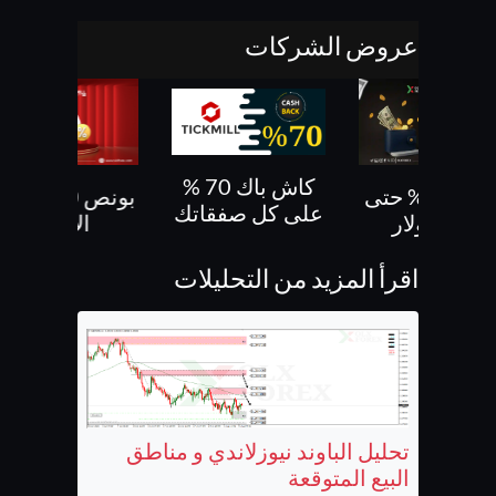
عروض الشركات
كاش باك 70 %
بونص 30% حتى
بونص 10 % ع
على كل صفقاتك
500 دولار
الايداع
اقرأ المزيد من التحليلات
تحليل الباوند نيوزلاندي و مناطق
البيع المتوقعة