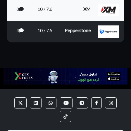
8
7.6 / 10
XM
4
7.5 / 10
Pepperstone