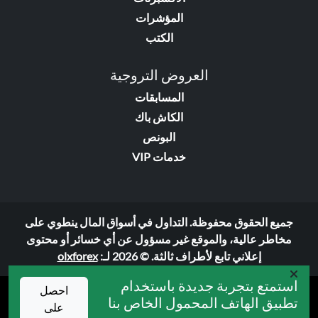
المؤشرات
الكتب
العروض التروجية
المسابقات
الكاش باك
البونص
خدمات VIP
جميع الحقوق محفوظة. التداول في أسواق المال ينطوي على
مخاطر عالية، والموقع غير مسؤول عن أي خسائر أو محتوى
إعلاني تابع لأطراف ثالثة. © 2026 لـ:
olxforex
استمتع بتجربة جديدة باستخدام
احصل
تطبيق الهاتف المحمول الخاص بنا
على