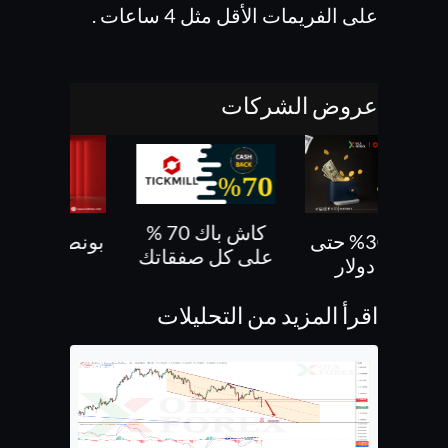
على الفريمات الأقل مثل 4 ساعات .
عروض الشركات
كاش باك 70 %
بونص 30% حتى
بونص 10 % ع
على كل صفقاتك
500 دولار
الايداع
اقرأ المزيد من التحليلات