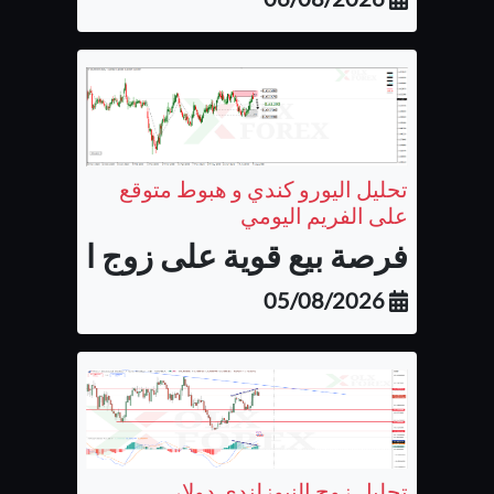
تحليل اليورو كندي و هبوط متوقع
على الفريم اليومي
فرصة بيع قوية على زوج اليورو كن
05/08/2026
تحليل زوج النيوزلندي دولار