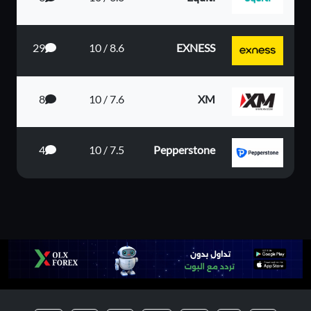
29
8.6 / 10
EXNESS
8
7.6 / 10
XM
4
7.5 / 10
Pepperstone