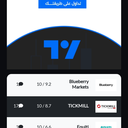
Blueberry
1
9.2 / 10
Markets
17
8.7 / 10
TICKMILL
3
6.6 / 10
Equiti