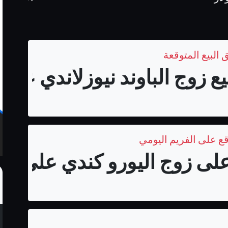
 البيع المتوقعة
زوج الباوند نيوزلاندي على فري
قع على الفريم اليومي
لى زوج اليورو كندي على الفر