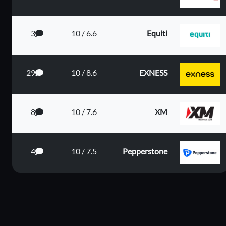
3
6.6 / 10
Equiti
29
8.6 / 10
EXNESS
8
7.6 / 10
XM
ى البعيد
4
7.5 / 10
Pepperstone
دى المت...