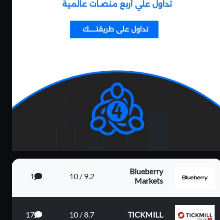
م 4...
يم الي...
Blueberry
1
9.2 / 10
Markets
17
8.7 / 10
TICKMILL