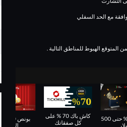
ى التشارت
افقة مع الحد السفلي
المتوقع الهبوط للمناطق التالية .
كاش باك 70 % على
بونص 10 % على
كاش باك حتى 60%
فقاتك
الايداع