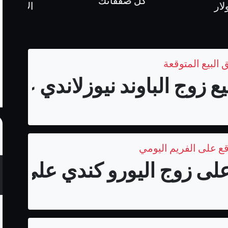
فقاتك
الايداع
 البيع المتوقعة
زوج الباوند نيوزلاندي على فري
قع على الفريم اليومي
لى زوج اليورو كندي على الفر