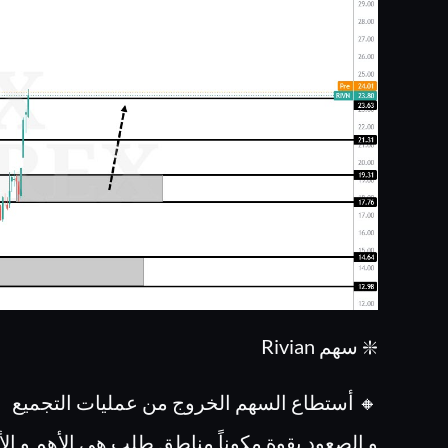
❇️ سهم Rivian
🔸 أستطاع السهم الخروج من عمليات التجميع
و الصعود بقوة مكوناً مناطق طلب هي الأهم و الأقو