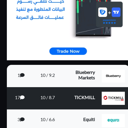
80%
الايداع
م 4...
Blueberry
1
9.2 / 10
Markets
يم الي...
17
8.7 / 10
TICKMILL
3
6.6 / 10
Equiti