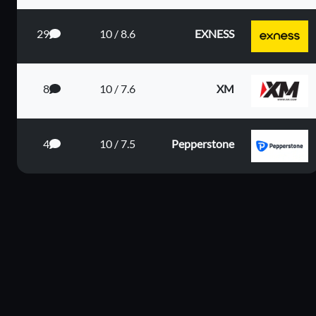
29
8.6 / 10
EXNESS
8
7.6 / 10
XM
4
7.5 / 10
Pepperstone
ى البعيد
دى المت...