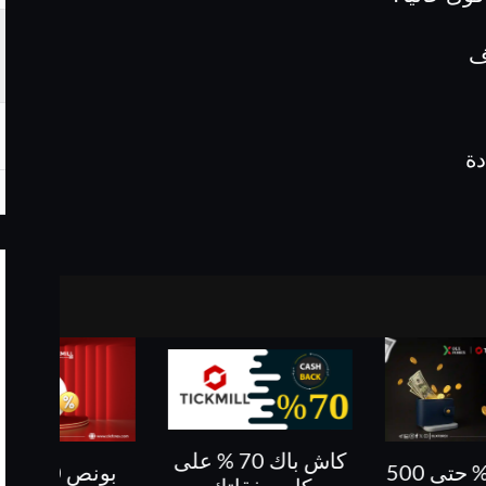

🔸
كاش باك 70 % على
بونص 10 % على
كاش باك حتى 60%