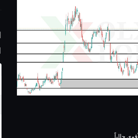
ا
ى حالياً .