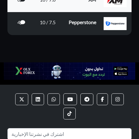
4
7.5 / 10
Pepperstone