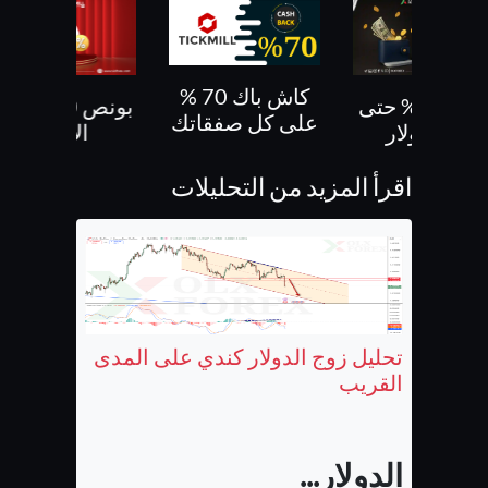
كاش باك 70 %
بونص 30% حتى
بونص 10 % ع
على كل صفقاتك
500 دولار
الايداع
اقرأ المزيد من التحليلات
تحليل زوج الدولار كندي على المدى
القريب
الدولار...