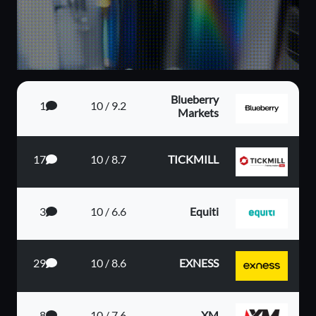
Blueberry
1
9.2 / 10
Markets
17
8.7 / 10
TICKMILL
3
6.6 / 10
Equiti
29
8.6 / 10
EXNESS
8
7.6 / 10
XM