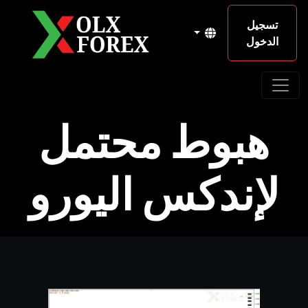
تسجيل
الدخول
هبوط محتمل
لإندكس اليورو