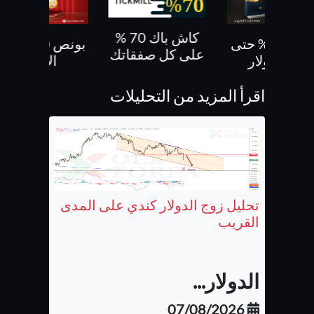
كاش باك 70 %
بونص 30% حتى
بونص 10 % ع
على كل صفقاتك
500 دولار
الايداع
اقرأ المزيد من التحليلات
تحليل زوج الدولار كندي على المدى
القريب
الدولار...
07/08/2026