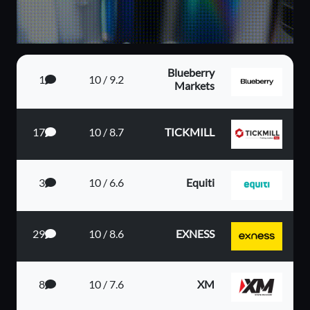
Blueberry
1
9.2 / 10
Markets
17
8.7 / 10
TICKMILL
3
6.6 / 10
Equiti
29
8.6 / 10
EXNESS
8
7.6 / 10
XM