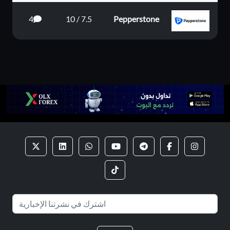
4
7.5 / 10
Pepperstone